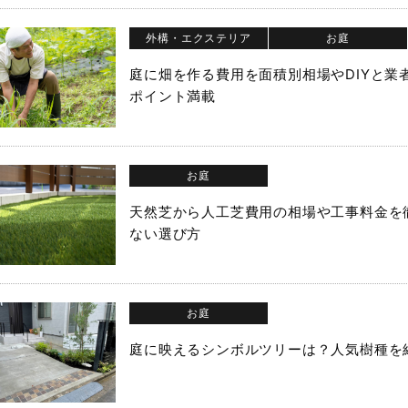
外構・エクステリア
お庭
庭に畑を作る費用を面積別相場やDIYと
ポイント満載
お庭
天然芝から人工芝費用の相場や工事料金を
ない選び方
お庭
庭に映えるシンボルツリーは？人気樹種を