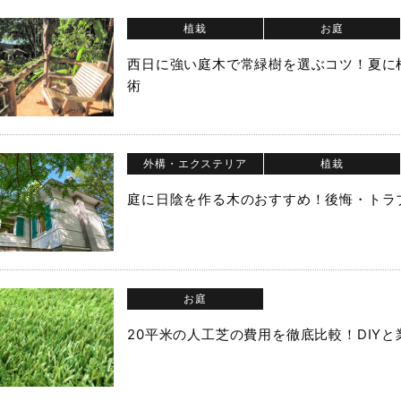
植栽
お庭
西日に強い庭木で常緑樹を選ぶコツ！夏に
術
外構・エクステリア
植栽
庭に日陰を作る木のおすすめ！後悔・トラ
お庭
20平米の人工芝の費用を徹底比較！DIY