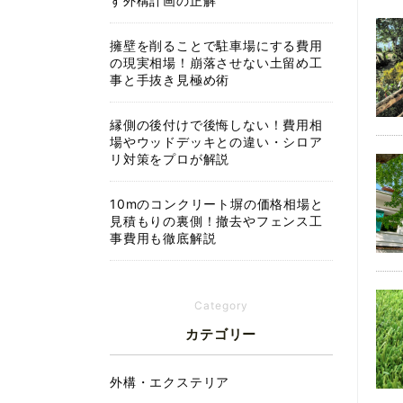
す外構計画の正解
擁壁を削ることで駐車場にする費用
の現実相場！崩落させない土留め工
事と手抜き見極め術
縁側の後付けで後悔しない！費用相
場やウッドデッキとの違い・シロア
リ対策をプロが解説
10mのコンクリート塀の価格相場と
見積もりの裏側！撤去やフェンス工
事費用も徹底解説
Category
カテゴリー
外構・エクステリア