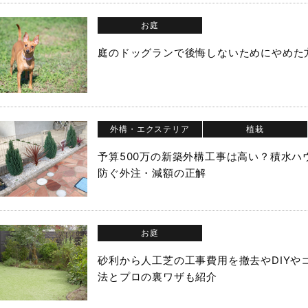
お庭
庭のドッグランで後悔しないためにやめた方
外構・エクステリア
植栽
予算500万の新築外構工事は高い？積水
防ぐ外注・減額の正解
お庭
砂利から人工芝の工事費用を撤去やDIY
法とプロの裏ワザも紹介