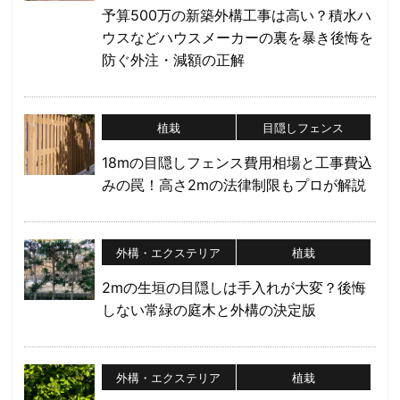
予算500万の新築外構工事は高い？積水ハ
ウスなどハウスメーカーの裏を暴き後悔を
防ぐ外注・減額の正解
植栽
目隠しフェンス
18mの目隠しフェンス費用相場と工事費込
みの罠！高さ2mの法律制限もプロが解説
外構・エクステリア
植栽
2mの生垣の目隠しは手入れが大変？後悔
しない常緑の庭木と外構の決定版
外構・エクステリア
植栽