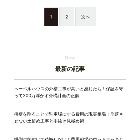
1
2
次へ
New
最新の記事
ヘーベルハウスの外構工事が高いと感じたら！保証を守
って200万浮かす外構計画の正解
擁壁を削ることで駐車場にする費用の現実相場！崩落さ
せない土留め工事と手抜き見極め術
縁側の後付けで後悔しない！費用相場やウッドデッキと