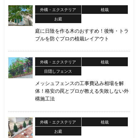
外構・エクステリア
植栽
お庭
庭に日陰を作る木のおすすめ！後悔・トラ
ブルを防ぐプロの植栽レイアウト
外構・エクステリア
植栽
目隠しフェンス
メッシュフェンスの工事費込み相場を解
体！格安の罠とプロが教える失敗しない外
構施工法
外構・エクステリア
植栽
お庭