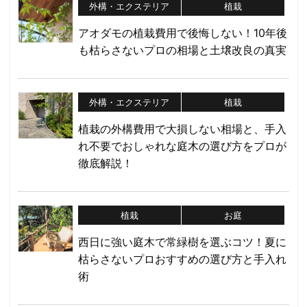
外構・エクステリア
植栽
アオダモの植栽費用で後悔しない！10年後
も枯らさないプロの相場と土壌改良の真実
外構・エクステリア
植栽
植栽の外構費用で大損しない相場と、手入
れ不要でおしゃれな庭木の選び方をプロが
徹底解説！
植栽
お庭
西日に強い庭木で常緑樹を選ぶコツ！夏に
枯らさないプロおすすめの選び方と手入れ
術