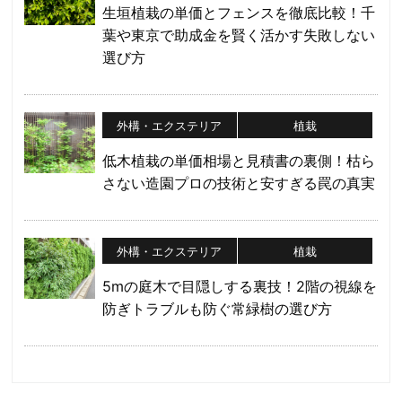
生垣植栽の単価とフェンスを徹底比較！千
葉や東京で助成金を賢く活かす失敗しない
選び方
外構・エクステリア
植栽
低木植栽の単価相場と見積書の裏側！枯ら
さない造園プロの技術と安すぎる罠の真実
外構・エクステリア
植栽
5mの庭木で目隠しする裏技！2階の視線を
防ぎトラブルも防ぐ常緑樹の選び方