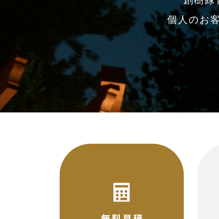
創樹緑
個人のお