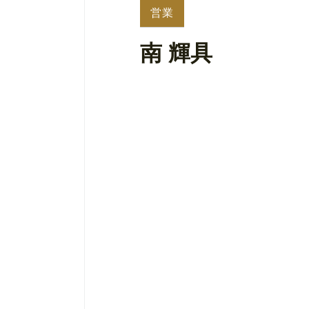
営業
南 輝具