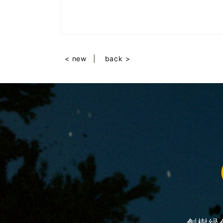
< new
back >