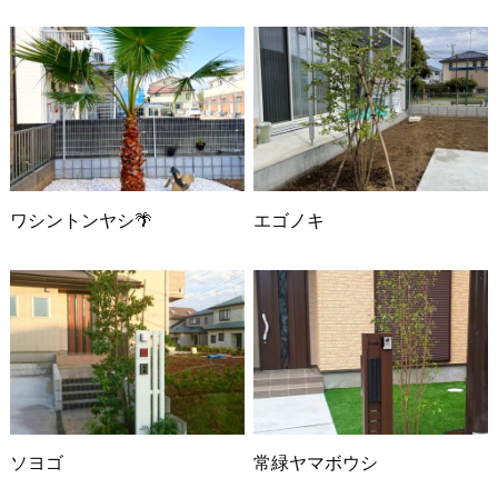
ワシントンヤシ🌴
エゴノキ
ソヨゴ
常緑ヤマボウシ